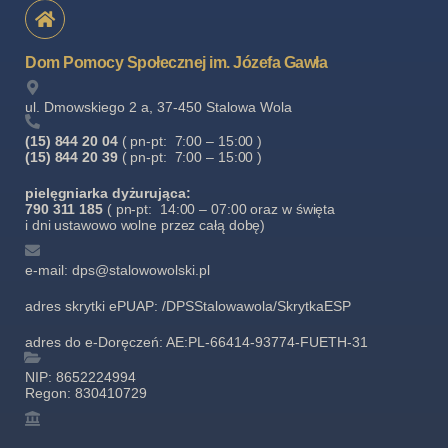
Dom Pomocy Społecznej im. Józefa Gawła
ul. Dmowskiego 2 a, 37-450 Stalowa Wola
(15) 844 20 04
( pn-pt: 7:00 – 15:00 )
(15) 844 20 39
( pn-pt: 7:00 – 15:00 )
pielęgniarka dyżurująca:
790 311 185
( pn-pt: 14:00 – 07:00 oraz w święta
i dni ustawowo wolne przez całą dobę)
e-mail: dps@stalowowolski.pl
adres skrytki ePUAP: /DPSStalowawola/SkrytkaESP
adres do e-Doręczeń: AE:PL-66414-93774-FUETH-31
NIP: 8652224994
Regon: 830410729