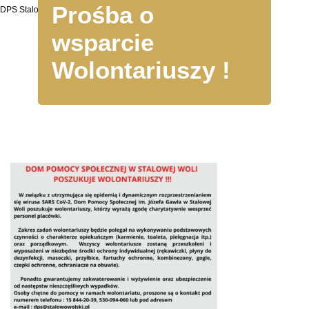
Prośba o
DPS Stalowa Wola
wsparcie
Wolontariuszy !