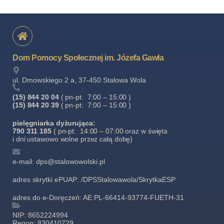
Dom Pomocy Społecznej im. Józefa Gawła
ul. Dmowskiego 2 a, 37-450 Stalowa Wola
(15) 844 20 04
( pn-pt: 7:00 – 15:00 )
(15) 844 20 39
( pn-pt: 7:00 – 15:00 )
pielęgniarka dyżurująca:
790 311 185
( pn-pt: 14:00 – 07:00 oraz w święta
i dni ustawowo wolne przez całą dobę)
e-mail: dps@stalowowolski.pl
adres skrytki ePUAP: /DPSStalowawola/SkrytkaESP
adres do e-Doręczeń: AE:PL-66414-93774-FUETH-31
NIP: 8652224994
Regon: 830410729