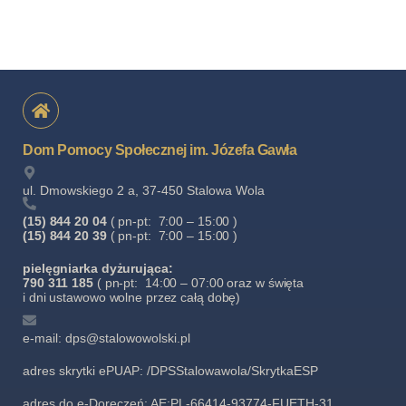
Dom Pomocy Społecznej im. Józefa Gawła
ul. Dmowskiego 2 a, 37-450 Stalowa Wola
(15) 844 20 04
( pn-pt: 7:00 – 15:00 )
(15) 844 20 39
( pn-pt: 7:00 – 15:00 )
pielęgniarka dyżurująca:
790 311 185
( pn-pt: 14:00 – 07:00 oraz w święta
i dni ustawowo wolne przez całą dobę)
e-mail: dps@stalowowolski.pl
adres skrytki ePUAP: /DPSStalowawola/SkrytkaESP
adres do e-Doręczeń: AE:PL-66414-93774-FUETH-31