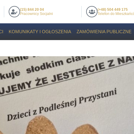
(15) 844 20 04
(+48) 504 449 175
Pracownicy Socjalni
Telefon do Mieszkań
CI
KOMUNIKATY I OGŁOSZENIA
ZAMÓWIENIA PUBLICZNE