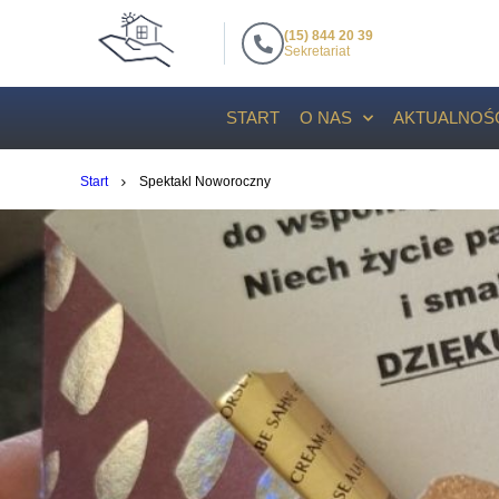
(15) 844 20 39
Sekretariat
START
O NAS
AKTUALNOŚ
Start
Spektakl Noworoczny