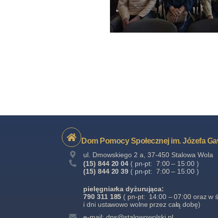
Dom Pomocy Społecznej im. Józefa Ga
ul. Dmowskiego 2 a, 37-450 Stalowa Wola
(15) 844 20 04
( pn-pt: 7:00 – 15:00 )
(15) 844 20 39
( pn-pt: 7:00 – 15:00 )
pielęgniarka dyżurująca:
790 311 185
( pn-pt: 14:00 – 07:00 oraz w 
i dni ustawowo wolne przez całą dobę)
e-mail: dps@stalowowolski.pl