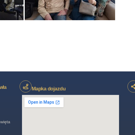
wła
Mapka dojazdu
święta