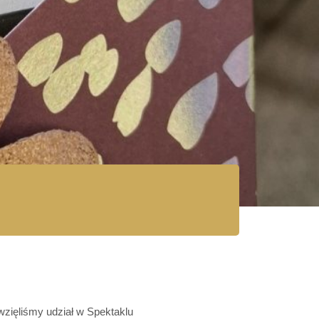
zięliśmy udział w Spektaklu