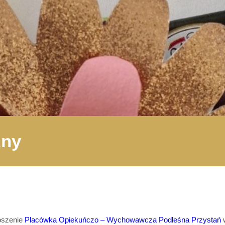
zny
roszenie
Placówka Opiekuńczo – Wychowawcza Podleśna Przystań
w