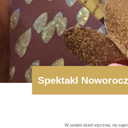
Spektakl Noworoc
W ostatni dzień stycznia, na zap