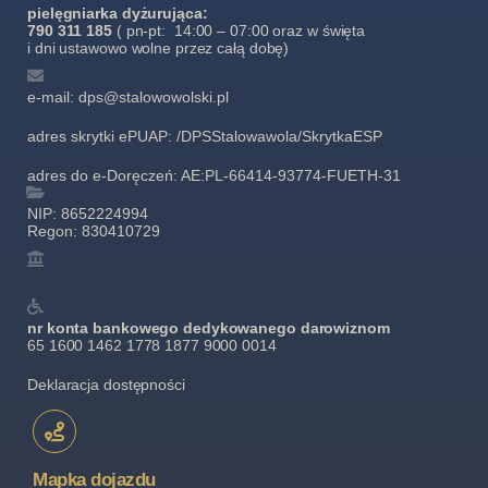
pielęgniarka dyżurująca:
790 311 185
( pn-pt: 14:00 – 07:00 oraz w święta
i dni ustawowo wolne przez całą dobę)
e-mail: dps@stalowowolski.pl
adres skrytki ePUAP: /DPSStalowawola/SkrytkaESP
adres do e-Doręczeń: AE:PL-66414-93774-FUETH-31
NIP: 8652224994
Regon: 830410729
nr konta bankowego dedykowanego darowiznom
65 1600 1462 1778 1877 9000 0014
Deklaracja dostępności
Mapka dojazdu