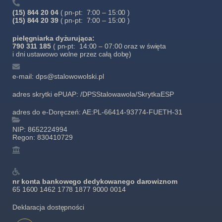
(15) 844 20 04
( pn-pt: 7:00 – 15:00 )
(15) 844 20 39
( pn-pt: 7:00 – 15:00 )
pielęgniarka dyżurująca:
790 311 185
( pn-pt: 14:00 – 07:00 oraz w święta
i dni ustawowo wolne przez całą dobę)
e-mail: dps@stalowowolski.pl
adres skrytki ePUAP: /DPSStalowawola/SkrytkaESP
adres do e-Doręczeń: AE:PL-66414-93774-FUETH-31
NIP: 8652224994
Regon: 830410729
nr konta bankowego dedykowanego darowiznom
65 1600 1462 1778 1877 9000 0014
Deklaracja dostępności