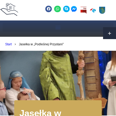
Start
Jasełka w „Podleśnej Przystani”
Jasełka w