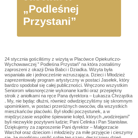
„Podleśnej
Przystani”
24 stycznia gościliśmy z wizytą w Placówce Opiekuńczo-
Wychowawczej ” Podleśna Przystań” na która zostaliśmy
zaproszeni z okazji Dnia Babci i Dziadka. Wizyta była
wspaniała ale i jednocześnie wzruszająca. Dzieci i Młodzież
zaprezentowały program artystyczny w postaci Jasełek, który
bardzo spodobał się całej publiczności. Wręczono wszystkim
Seniorom własnoręcznie wykonane kartki oraz przepiękny
stroik z aniołkami na ręce Pana dyrektora – Łukasza Chrząstka
. My, nie będąc dłużni, również odwdzięczyliśmy się skromnym
upominkiem, w postaci przeróżnych owoców, dla wszystkich
mieszkańców placówki. Był słodki poczęstunek, a w
międzyczasie wspólne śpiewanie kolęd, których „wodzirejami”
byli niezwykle pozytywni ludzie; Pani Celinka i Pan Stanisław.
Dziękujemy za zaproszenie Pani dyrektor – Małgorzacie
Warchoł oraz dzieciom i młodzieży za miłe przyjęcie i cieszymy
się, że mogliśmy umilić sobie ten szary, deszczowy dzień