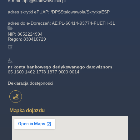
e-mail: dps@stalowowolski.pl
adres skrytki ePUAP: /DPSStalowawola/SkrytkaESP
adres do e-Doręczeń: AE:PL-66414-93774-FUETH-31
NIP: 8652224994
Regon: 830410729
nr konta bankowego dedykowanego darowiznom
65 1600 1462 1778 1877 9000 0014
Deklaracja dostępności
Mapka dojazdu