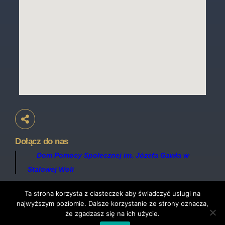
Dołącz do nas
Dom Pomocy Społecznej im. Józefa Gawła w
Stalowej Woli
Ta strona korzysta z ciasteczek aby świadczyć usługi na
najwyższym poziomie. Dalsze korzystanie ze strony oznacza,
© Copyright 2021
Produkcja i hosting:
DPS Stalowa Wola
ZETO-RZESZÓW
że zgadzasz się na ich użycie.