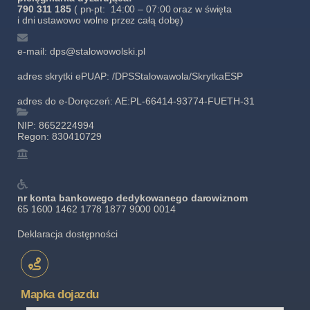
790 311 185
( pn-pt: 14:00 – 07:00 oraz w święta
i dni ustawowo wolne przez całą dobę)
e-mail: dps@stalowowolski.pl
adres skrytki ePUAP: /DPSStalowawola/SkrytkaESP
adres do e-Doręczeń: AE:PL-66414-93774-FUETH-31
NIP: 8652224994
Regon: 830410729
nr konta bankowego dedykowanego darowiznom
65 1600 1462 1778 1877 9000 0014
Deklaracja dostępności
Mapka dojazdu