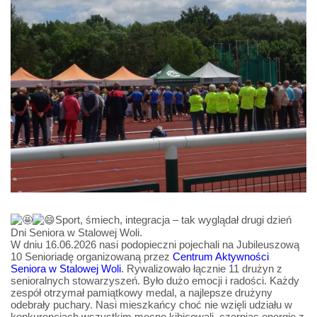
Sport, śmiech, integracja – tak wyglądał drugi dzień
Dni Seniora w Stalowej Woli.
W dniu 16.06.2026 nasi podopieczni pojechali na Jubileuszową
10 Senioriadę organizowaną przez
Centrum Aktywności
Seniora w Stalowej Woli
. Rywalizowało łącznie 11 drużyn z
senioralnych stowarzyszeń. Było dużo emocji i radości. Każdy
zespół otrzymał pamiątkowy medal, a najlepsze drużyny
odebrały puchary. Nasi mieszkańcy choć nie wzięli udziału w
konkurencjach wszystkim mocno kibicowali, czerpiąc energię z