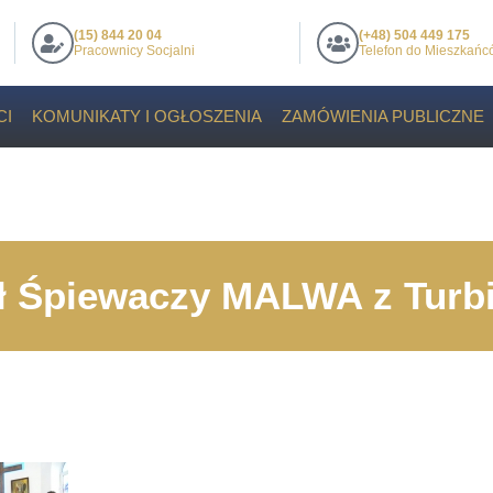
(15) 844 20 04
(+48) 504 449 175
Pracownicy Socjalni
Telefon do Mieszkań
CI
KOMUNIKATY I OGŁOSZENIA
ZAMÓWIENIA PUBLICZNE
ół Śpiewaczy MALWA z Turb