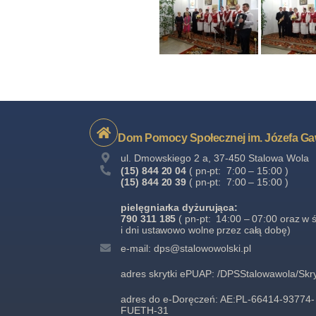
Dom Pomocy Społecznej im. Józefa Ga
ul. Dmowskiego 2 a, 37-450 Stalowa Wola
(15) 844 20 04
( pn-pt: 7:00 – 15:00 )
(15) 844 20 39
( pn-pt: 7:00 – 15:00 )
pielęgniarka dyżurująca:
790 311 185
( pn-pt: 14:00 – 07:00 oraz w 
i dni ustawowo wolne przez całą dobę)
e-mail: dps@stalowowolski.pl
adres skrytki ePUAP: /DPSStalowawola/Sk
adres do e-Doręczeń: AE:PL-66414-93774-
FUETH-31