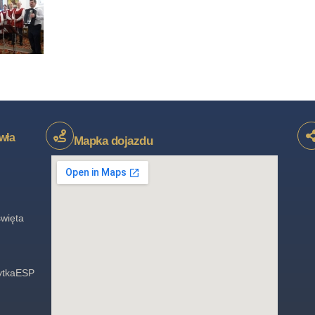
wła
Mapka dojazdu
święta
rytkaESP