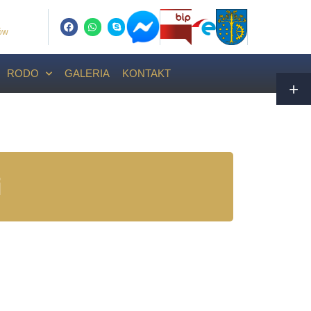
ców
RODO
GALERIA
KONTAKT
i